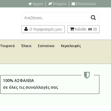
Αρχική
Εταιρεία
Επικοινωνία
Ο Λογαριασμός μου
Καλάθι:
0€
(0)
Τουρσιά
Έλαια
Σαπούνια
Κεραλοιφές
100% ΑΣΦΑΛΕΙΑ
σε όλες τις συναλλαγές σας