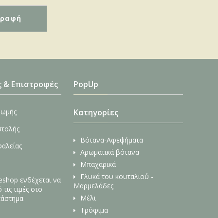
ς & Επιστροφές
PopUp
ρωμής
Κατηγορίες
στολής
Βότανα-Αφεψήματα
φαλείας
Αρωματικά βότανα
Μπαχαρικά
Γλυκά του κουταλιού -
 eshop ενδέχεται να
Μαρμελάδες
τις τιμές στο
Μέλι
τάστημα
Τρόφιμα