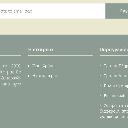
Η εταιρεία
Παραγγελίε
Όροι Χρήσης
Τρόποι Πλη
 το 2000,
ite μας θα
Η ιστορία μας
Τρόποι Απο
, ζυμαρικών
ς από αγνά
Πολιτική Ασ
Επικοινωνία
Οι τιμές στο
διαφέρουν από 
φυσικό μας κα