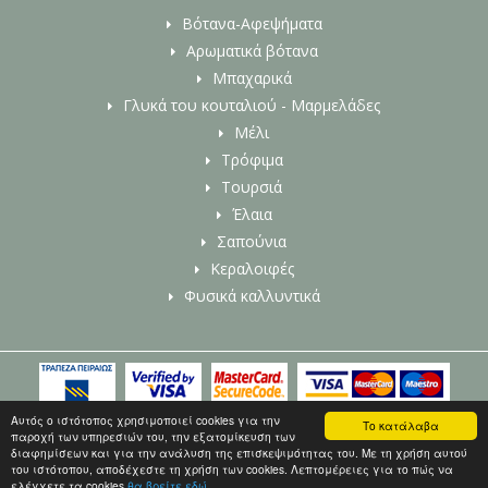
Βότανα-Αφεψήματα
Αρωματικά βότανα
Μπαχαρικά
Γλυκά του κουταλιού - Μαρμελάδες
Μέλι
Τρόφιμα
Τουρσιά
Έλαια
Σαπούνια
Κεραλοιφές
Φυσικά καλλυντικά
© 2026 www.evotanothiki.gr - All Rights Reserved |
Αυτός ο ιστότοπος χρησιμοποιεί cookies για την
Κατασκευή Eshop
Το κατάλαβα
παροχή των υπηρεσιών του, την εξατομίκευση των
HellasSites
διαφημίσεων και για την ανάλυση της επισκεψιμότητας του. Με τη χρήση αυτού
του ιστότοπου, αποδέχεστε τη χρήση των cookies. Λεπτομέρειες για το πώς να
ελέγχετε τα cookies
θα βρείτε εδώ