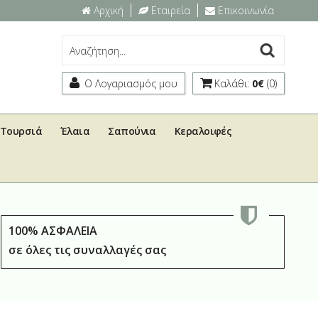
Αρχική
Εταιρεία
Επικοινωνία
Ο Λογαριασμός μου
Καλάθι:
0€
(0)
Τουρσιά
Έλαια
Σαπούνια
Κεραλοιφές
100% ΑΣΦΑΛΕΙΑ
σε όλες τις συναλλαγές σας