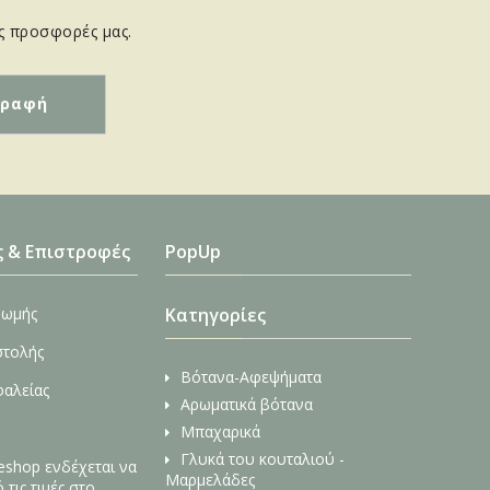
ις προσφορές μας.
ς & Επιστροφές
PopUp
ρωμής
Κατηγορίες
στολής
Βότανα-Αφεψήματα
φαλείας
Αρωματικά βότανα
Μπαχαρικά
Γλυκά του κουταλιού -
 eshop ενδέχεται να
Μαρμελάδες
τις τιμές στο