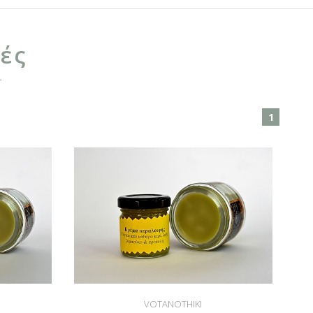
ές
1
VOTANOTHIKI