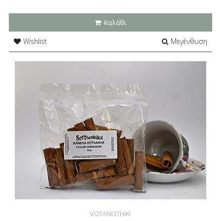
Καλάθι
Wishlist
Μεγένθυση
VOTANOTHIKI