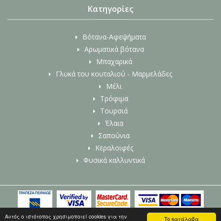
Κατηγορίες
Βότανα-Αφεψήματα
Αρωματικά βότανα
Μπαχαρικά
Γλυκά του κουταλιού - Μαρμελάδες
Μέλι
Τρόφιμα
Τουρσιά
Έλαια
Σαπούνια
Κεραλοιφές
Φυσικά καλλυντικά
© 2026 www.evotanothiki.gr - All Rights Reserved |
Αυτός ο ιστότοπος χρησιμοποιεί cookies για την
Κατασκευή Eshop
Το κατάλαβα