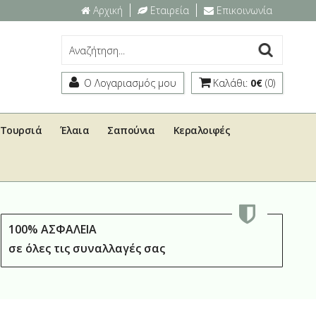
Αρχική
Εταιρεία
Επικοινωνία
Ο Λογαριασμός μου
Καλάθι:
0€
(0)
Τουρσιά
Έλαια
Σαπούνια
Κεραλοιφές
100% ΑΣΦΑΛΕΙΑ
σε όλες τις συναλλαγές σας