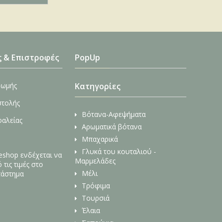
ς & Επιστροφές
PopUp
ρωμής
Κατηγορίες
στολής
Βότανα-Αφεψήματα
φαλείας
Αρωματικά βότανα
Μπαχαρικά
Γλυκά του κουταλιού -
 eshop ενδέχεται να
Μαρμελάδες
τις τιμές στο
Μέλι
τάστημα
Τρόφιμα
Τουρσιά
Έλαια