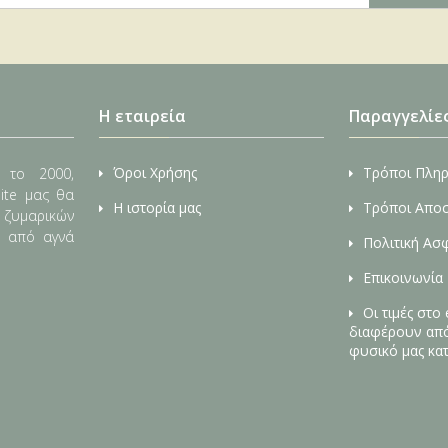
Η εταιρεία
Παραγγελίε
Όροι Χρήσης
Τρόποι Πλη
 το 2000,
ite μας θα
Η ιστορία μας
Τρόποι Απο
, ζυμαρικών
ς από αγνά
Πολιτική Ασ
Επικοινωνία
Οι τιμές στο
διαφέρουν από 
φυσικό μας κα