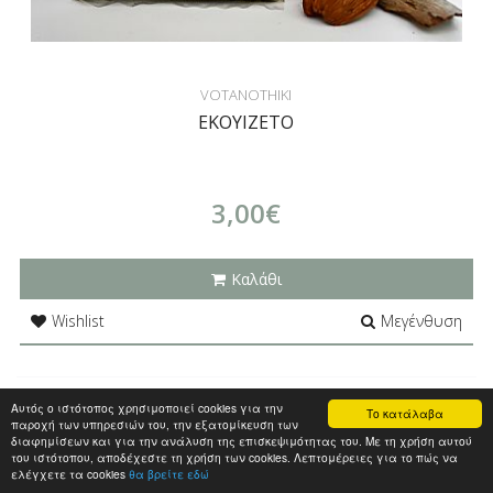
VOTANOTHIKI
ΕΚΟΥΙΖΕΤΟ
3,00€
Καλάθι
Wishlist
Μεγένθυση
Αυτός ο ιστότοπος χρησιμοποιεί cookies για την
Το κατάλαβα
...
1
2
3
4
παροχή των υπηρεσιών του, την εξατομίκευση των
διαφημίσεων και για την ανάλυση της επισκεψιμότητας του. Με τη χρήση αυτού
του ιστότοπου, αποδέχεστε τη χρήση των cookies. Λεπτομέρειες για το πώς να
ελέγχετε τα cookies
θα βρείτε εδώ